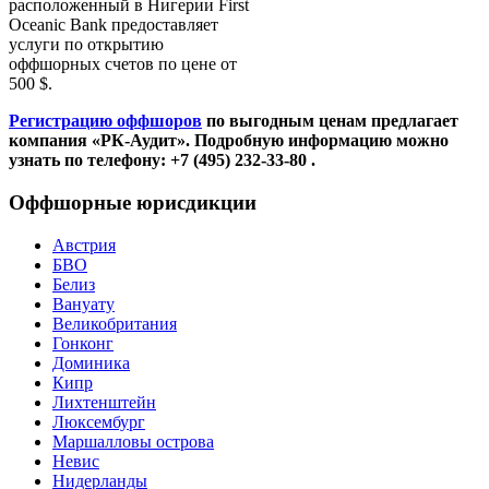
расположенный в Нигерии First
Oceanic Bank предоставляет
услуги по открытию
оффшорных счетов по цене от
500 $.
Регистрацию оффшоров
по выгодным ценам предлагает
компания «РК-Аудит». Подробную информацию можно
узнать по телефону: +7 (495) 232-33-80 .
Оффшорные юрисдикции
Австрия
БВО
Белиз
Вануату
Великобритания
Гонконг
Доминика
Кипр
Лихтенштейн
Люксембург
Маршалловы острова
Невис
Нидерланды