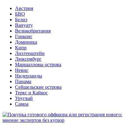
Австрия
БВО
Белиз
Вануату
Великобритания
Гонконг
Доминика
Кипр
Лихтенштейн
Люксембург
Маршалловы острова
Невис
Нидерланды
Панама
Сейшельские острова
Теркс и Кайкос
Уругвай
Самоа